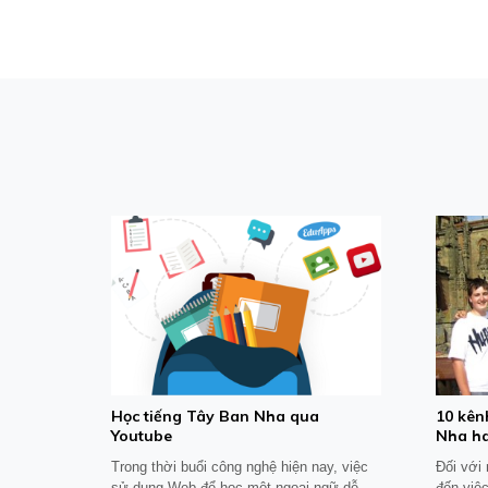
Học tiếng Tây Ban Nha qua
10 kên
Youtube
Nha h
Trong thời buổi công nghệ hiện nay, việc
Đối với
sử dụng Web để học một ngoại ngữ dễ
đến việc