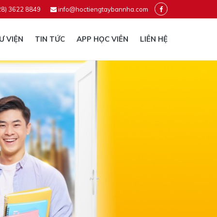
28) 3622 8849
info@hoctiengtaybannha.com
Ư VIỆN
TIN TỨC
APP HỌC VIÊN
LIÊN HỆ