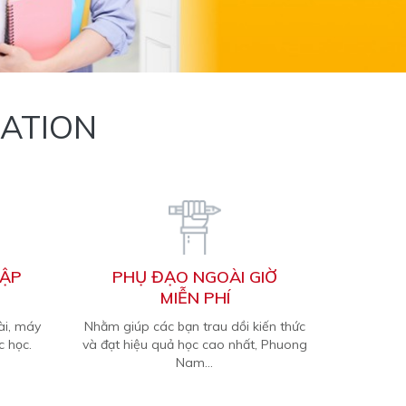
ATION
TẬP
PHỤ ĐẠO NGOÀI GIỜ
MIỄN PHÍ
ài, máy
Nhằm giúp các bạn trau dồi kiến thức
c học.
và đạt hiệu quả học cao nhất, Phuong
Nam...