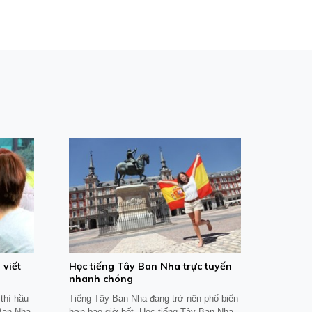
 viết
​Học tiếng Tây Ban Nha trực tuyến
nhanh chóng
thì hầu
Tiếng Tây Ban Nha đang trở nên phổ biến
 Ban Nha
hơn bao giờ hết. Học tiếng Tây Ban Nha