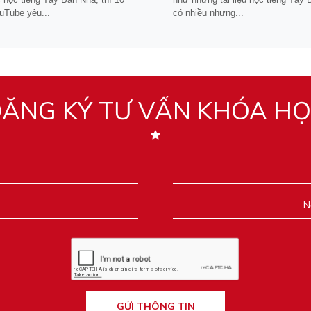
uTube yêu...
có nhiều nhưng...
ĂNG KÝ TƯ VẤN KHÓA H
GỬI THÔNG TIN