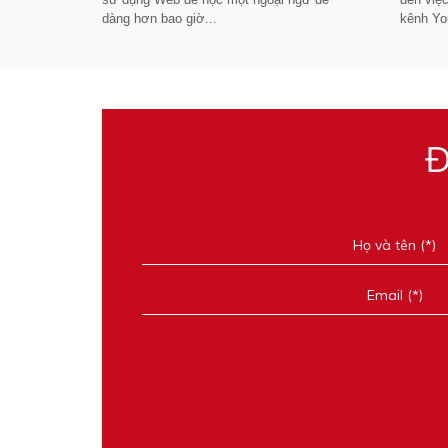
dàng hơn bao giờ...
kênh Yo
Đ