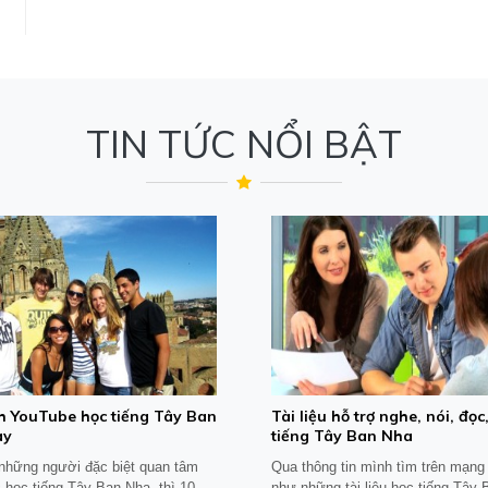
TIN TỨC NỔI BẬT
h YouTube học tiếng Tây Ban
​Tài liệu hỗ trợ nghe, nói, đọc,
ay
tiếng Tây Ban Nha
 những người đặc biệt quan tâm
Qua thông tin mình tìm trên mạng 
 học tiếng Tây Ban Nha, thì 10
như những tài liệu học tiếng Tây