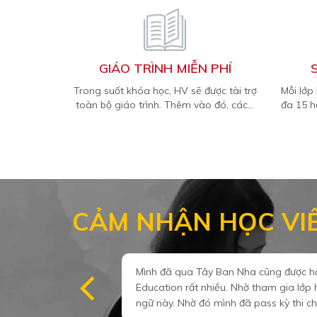
GIÁO TRÌNH MIỄN PHÍ
Trong suốt khóa học, HV sẽ được tài trợ
Mỗi lớp
toàn bộ giáo trình. Thêm vào đó, các...
đa 15 h
CẢM NHẬN HỌC VI
Tây Ban Nha cũng được hơn một tháng rồi. Và để có thể chinh phụ
 nhiều. Nhờ tham gia lớp học tiếng tại Phương Nam mình đã có thể c
 đó mình đã pass kỳ thi chứng chỉ và thực hiện hành trình du học củ