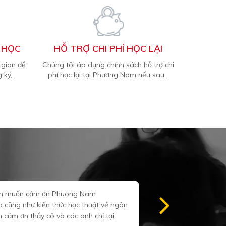
 HỌC
HỖ TRỢ CHI PHÍ HỌC LẠI
 gian để
Chúng tôi áp dụng chính sách hỗ trợ chi
ký,...
phí học lại tại Phương Nam nếu sau...
Hãy đến Phuong Nam Education để học tiếng Tâ
ăn hấp dẫn của xứ sở bò tót và những giai đi