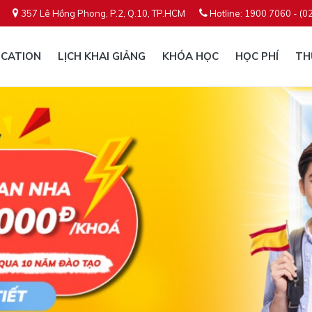
357 Lê Hồng Phong, P.2, Q.10, TP.HCM
Hotline: 1900 7060 - (0
CATION
LỊCH KHAI GIẢNG
KHÓA HỌC
HỌC PHÍ
TH