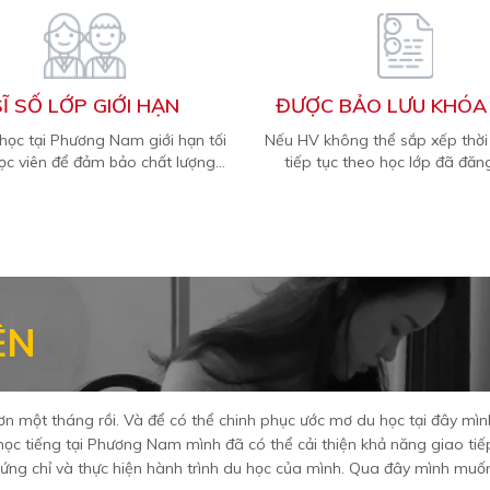
SĨ SỐ LỚP GIỚI HẠN
ĐƯỢC BẢO LƯU KHÓA
 học tại Phương Nam giới hạn tối
Nếu HV không thể sắp xếp thời
ọc viên để đảm bảo chất lượng...
tiếp tục theo học lớp đã đăng 
ÊN
c ước mơ du học tại đây mình muốn cảm ơn Phuong Nam
ải thiện khả năng giao tiếp cũng như kiến thức học thuật về ngôn
a mình. Qua đây mình muốn cảm ơn thầy cô và các anh chị tại