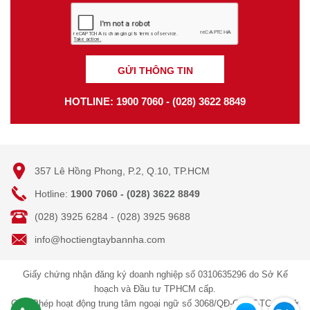
GỬI THÔNG TIN
HOTLINE: 1900 7060 - (028) 3622 8849
357 Lê Hồng Phong, P.2, Q.10, TP.HCM
Hotline:
1900 7060 - (028) 3622 8849
(028) 3925 6284 - (028) 3925 9688
info@hoctiengtaybannha.com
Giấy chứng nhận đăng ký doanh nghiệp số 0310635296 do Sở Kế
hoạch và Đầu tư TPHCM cấp.
Giấy Phép hoạt động trung tâm ngoại ngữ số 3068/QĐ-GDĐT-TC do Sở