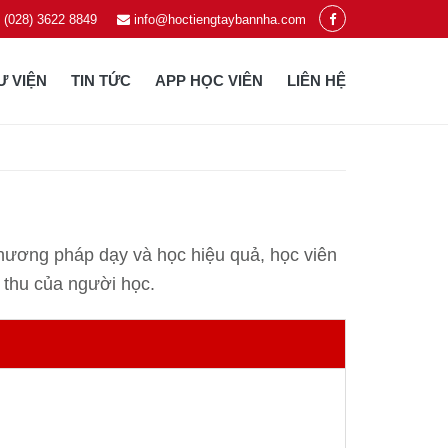
- (028) 3622 8849
info@hoctiengtaybannha.com
Ư VIỆN
TIN TỨC
APP HỌC VIÊN
LIÊN HỆ
hương pháp dạy và học hiệu quả, học viên
p thu của người học.