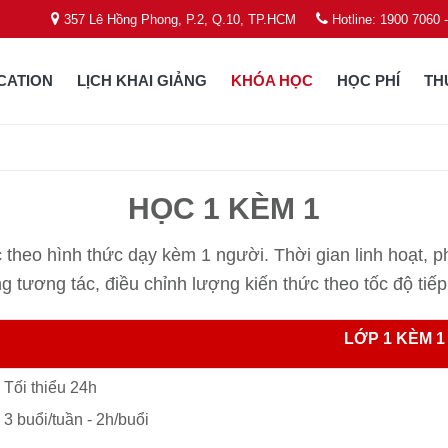
357 Lê Hồng Phong, P.2, Q.10, TP.HCM
Hotline: 1900 7060 
CATION
LỊCH KHAI GIẢNG
KHÓA HỌC
HỌC PHÍ
TH
HỌC 1 KÈM 1
theo hình thức dạy kèm 1 người. Thời gian linh hoạt, p
g tương tác, điều chỉnh lượng kiến thức theo tốc độ tiế
LỚP 1 KÈM 1
Tối thiểu 24h
3 buổi/tuần - 2h/buổi