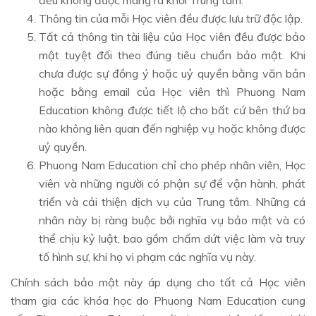
đều không được mang ra khỏi Trung tâm.
Thông tin của mỗi Học viên đều được lưu trữ độc lập.
Tất cả thông tin tài liệu của Học viên đều được bảo
mật tuyệt đối theo đúng tiêu chuẩn bảo mật. Khi
chưa được sự đồng ý hoặc uỷ quyền bằng văn bản
hoặc bằng email của Học viên thì Phuong Nam
Education không được tiết lộ cho bất cứ bên thứ ba
nào không liên quan đến nghiệp vụ hoặc không được
uỷ quyền.
Phuong Nam Education chỉ cho phép nhân viên, Học
viên và những người có phận sự để vận hành, phát
triển và cải thiện dịch vụ của Trung tâm. Những cá
nhân này bị ràng buộc bởi nghĩa vụ bảo mật và có
thể chịu kỷ luật, bao gồm chấm dứt việc làm và truy
tố hình sự, khi họ vi phạm các nghĩa vụ này.
Chính sách bảo mật này áp dụng cho tất cả Học viên
tham gia các khóa học do Phuong Nam Education cung